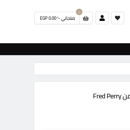
0
منتجاتي -
ُ EGP 0.00
Fre